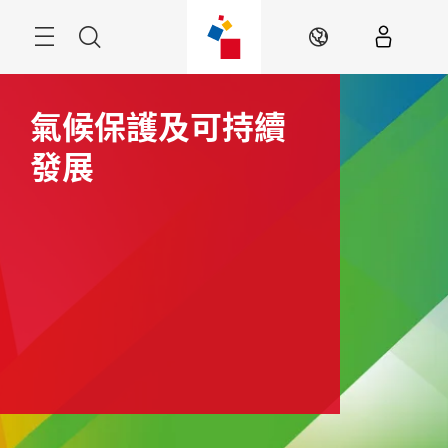
跳
過
搜
ZH
尋
氣候保護及可持續
發展