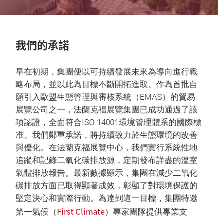
我們的承諾
早在初期，集團便以可持續發展未來為導向進行戰
略布局，並以此為目標不斷開拓進取。作為首批自
願引入歐盟生態管理與審核系統（EMAS）的貿易
展覽公司之一，法蘭克福展覽集團已成功通過了該
項認證，全面符合ISO 14001環境管理體系的國際標
准。我們鄭重承諾，將持續致力於生態環境的改善
與優化。在法蘭克福展覽中心，我們實行系統性地
追蹤和記錄二氧化碳排放源，定期發布詳盡的溫室
氣體排放報告。最新數據顯示，集團在減少二氧化
碳排放方面已取得顯著成效，彰顯了對環境保護的
堅定決心和實際行動。為達到這一目標，集團特邀
First Climate
第一氣候（
）專家團隊提供專業支