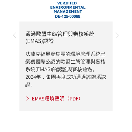
通過歐盟生態管理與審核系統
可
上
下
(EMAS)認證
一
一
步
步
法
成為
法蘭克福展覽集團的環境管理系統已
織協
企業
榮獲國際公認的歐盟生態管理與審核
Or
系統(EMAS)的認證與審核通過。
20
2024年，集團再度成功通過該體系認
Ex
證。
可
度
EMAS環境聲明（PDF）
發
的
會