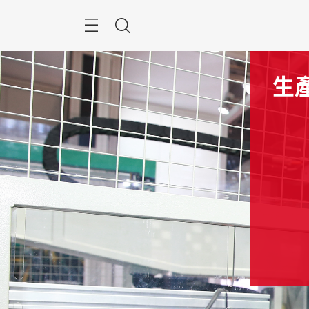
跳
過
搜
尋
生產技術及零部件
交
上