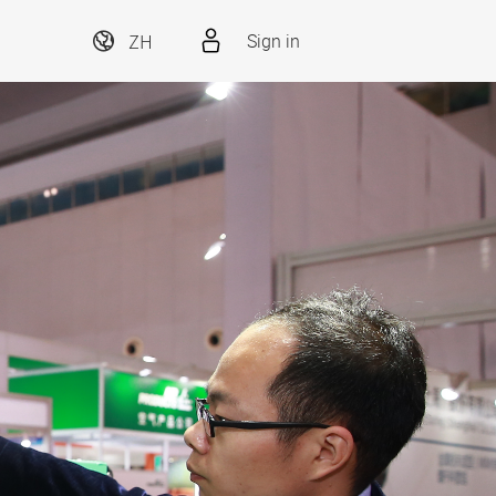
ZH
Sign in
紡織品處理、清潔
紡織品
與潔淨技術
下