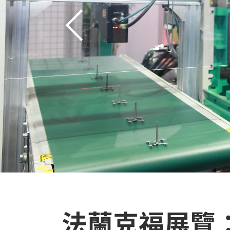
一
步
法蘭克福展覽