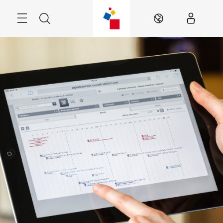
跳
過
搜
ZH
尋